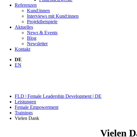
Referenzen
Kund:innen
Interviews mit Kund:innen
Projektbeispiele
Aktuelles
News & Events
Blog
Newsletter
Kontakt
DE
EN
BUCHUNG
FLD | Female Leadership Development | DE
Leistungen
Female Empowerment
Trainings
Vielen Dank
Vielen 