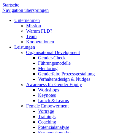
Startseite
Navigation überspringen
Unternehmen
Mission
Warum FLD?
Team
Kooperationen
Leistungen
Organisational Development
Gender-Check
Führungsmodelle
Mentoring
Genderfaire Prozessgestaltung
Verhaltensdesign & Nudges
Awareness für Gender Equity
Workshops
Keynotes
Lunch & Learns
Female Empowerment
Vorträge
Trainings
Coaching
Potenzialanalyse
Frauennetzwerke