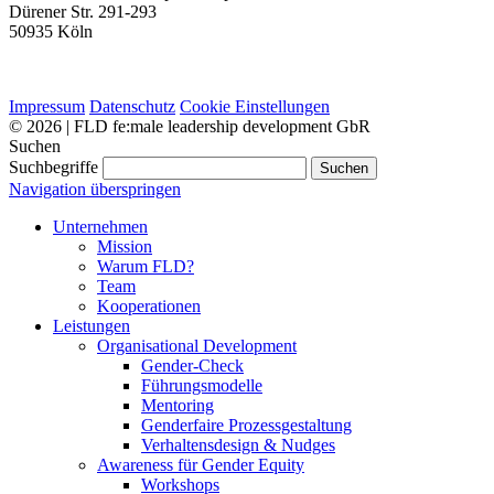
Dürener Str. 291-293
50935 Köln
Impressum
Datenschutz
Cookie Einstellungen
© 2026 | FLD fe:male leadership development GbR
Suchen
Suchbegriffe
Suchen
Navigation überspringen
Unternehmen
Mission
Warum FLD?
Team
Kooperationen
Leistungen
Organisational Development
Gender-Check
Führungsmodelle
Mentoring
Genderfaire Prozessgestaltung
Verhaltensdesign & Nudges
Awareness für Gender Equity
Workshops