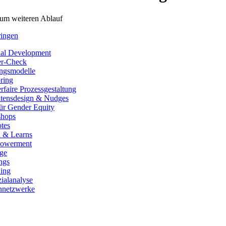
zum weiteren Ablauf
ringen
nal Development
r-Check
ngsmodelle
ring
faire Prozessgestaltung
ltensdesign & Nudges
ür Gender Equity
hops
tes
 & Learns
owerment
äge
ngs
ing
ialanalyse
nnetzwerke