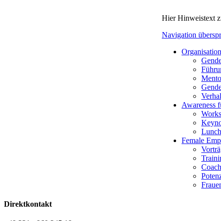
Hier Hinweistext 
Navigation übersp
Organisatio
Gende
Führu
Mento
Gender
Verha
Awareness f
Works
Keyno
Lunch
Female Emp
Vortr
Traini
Coach
Potenz
Fraue
Direktkontakt