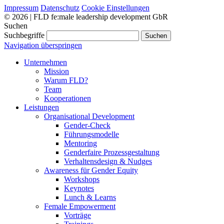
Impressum
Datenschutz
Cookie Einstellungen
© 2026 | FLD fe:male leadership development GbR
Suchen
Suchbegriffe
Suchen
Navigation überspringen
Unternehmen
Mission
Warum FLD?
Team
Kooperationen
Leistungen
Organisational Development
Gender-Check
Führungsmodelle
Mentoring
Genderfaire Prozessgestaltung
Verhaltensdesign & Nudges
Awareness für Gender Equity
Workshops
Keynotes
Lunch & Learns
Female Empowerment
Vorträge