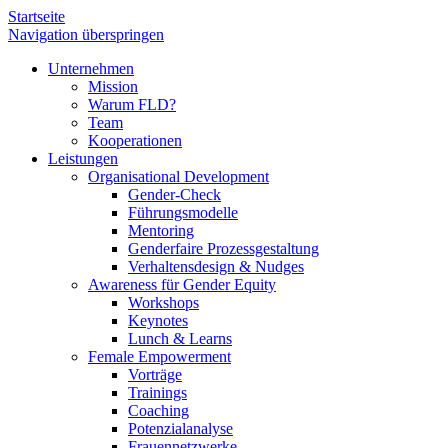
Startseite
Navigation überspringen
Unternehmen
Mission
Warum FLD?
Team
Kooperationen
Leistungen
Organisational Development
Gender-Check
Führungsmodelle
Mentoring
Genderfaire Prozessgestaltung
Verhaltensdesign & Nudges
Awareness für Gender Equity
Workshops
Keynotes
Lunch & Learns
Female Empowerment
Vorträge
Trainings
Coaching
Potenzialanalyse
Frauennetzwerke