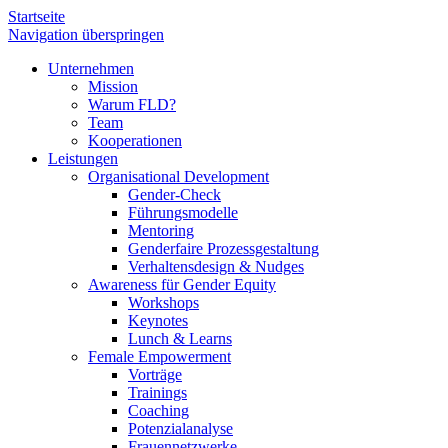
Startseite
Navigation überspringen
Unternehmen
Mission
Warum FLD?
Team
Kooperationen
Leistungen
Organisational Development
Gender-Check
Führungsmodelle
Mentoring
Genderfaire Prozessgestaltung
Verhaltensdesign & Nudges
Awareness für Gender Equity
Workshops
Keynotes
Lunch & Learns
Female Empowerment
Vorträge
Trainings
Coaching
Potenzialanalyse
Frauennetzwerke